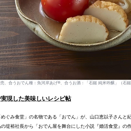
売、合うおでん種：魚河岸あげ®、合うお酒：「石鎚 純米吟醸」（石
で実現した美味しいレシピ帖
「めぐみ食堂」の名物である「おでん」が、山口恵以子さんと
品の堤裕社長から「おでん屋を舞台にした小説『婚活食堂』の