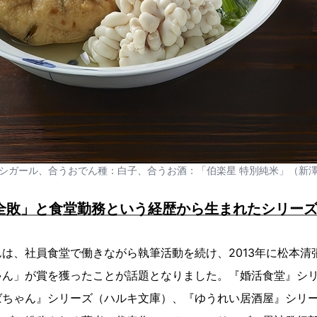
シガール、合うおでん種：白子、合うお酒：「伯楽星 特別純米」（新
全敗」と食堂勤務という経歴から生まれたシリー
は、社員食堂で働きながら執筆活動を続け、2013年に松本清
ん」が賞を獲ったことが話題となりました。『婚活食堂』シリ
ばちゃん』シリーズ（ハルキ文庫）、『ゆうれい居酒屋』シリ