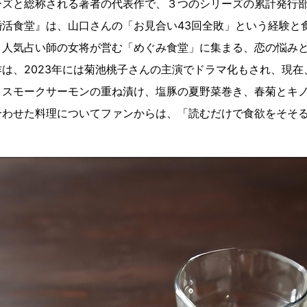
ズと総称される著者の代表作で、３つのシリーズの累計発行部
婚活食堂』は、山口さんの「お見合い43回全敗」という経験と
・人気占い師の女将が営む「めぐみ食堂」に集まる、恋の悩み
は、2023年には菊池桃子さんの主演でドラマ化もされ、現在
とスモークサーモンの重ね漬け、塩豚の夏野菜巻き、春菊とキ
合わせた料理についてファンからは、「読むだけで食欲をそそ