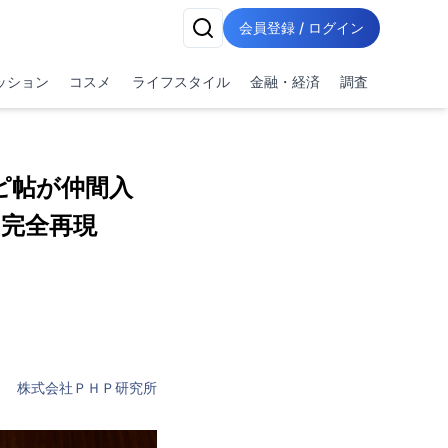
会員登録 / ログイン
ッション
コスメ
ライフスタイル
金融・経済
調査
ピ帖が仲間入
を完全再現
株式会社ＰＨＰ研究所