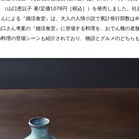
』（山口恵以子 著/定価1,078円［税込］）を発売しました。
さんによる『婚活食堂』は、大人の人情小説で累計発行部数は4
山口さん考案の『婚活食堂』に登場する料理を、おでん種の老
の料理の登場シーンも紹介されており、物語とグルメのどちら