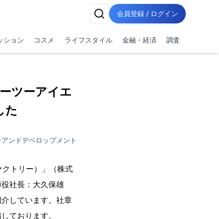
会員登録 / ログイン
ッション
コスメ
ライフスタイル
金融・経済
調査
ィーツーアイエ
した
ンアンドデベロップメント
ファクトリー）」（株式
締役社長：大久保雄
紹介しています。社章
指しております。