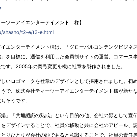
p
ィーツーアイエンターテイメント 様】
p/shasho/t2-e/t2-e.html
アイエンターテイメント様は、「グローバルコンテンツビジネ
業」を目標に、通信を利用した会員制サイトの運営、コマース
です。2005年の商号変更を機に社章を製作されました。
新しいロゴマークを社章のデザインとして採用されました。初
ようで、株式会社ティーツーアイエンターテイメント様が新た
立ちそうです。
高揚」「共通認識の熟成」という目的の他、会社の顔として宣
クをデザインすることで、社員の移動と共に会社のアピール、
ひとりひとりが会社の顔であると意識することで、社員の責任