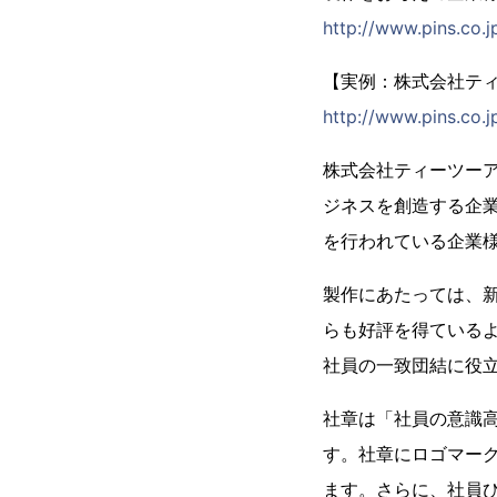
http://www.pins.co.j
【実例：株式会社テ
http://www.pins.co.j
株式会社ティーツー
ジネスを創造する企
を行われている企業様
製作にあたっては、
らも好評を得ている
社員の一致団結に役
社章は「社員の意識
す。社章にロゴマー
ます。さらに、社員