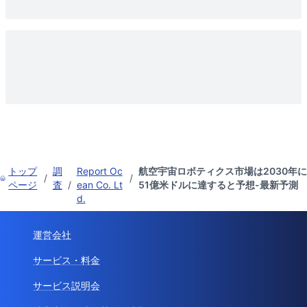
トップ
調
Report Oc
航空宇宙ロボティクス市場は2030年に
/
/
ページ
査
/
ean Co. Lt
51億米ドルに達すると予想-最新予測
d.
運営会社
サービス・料金
サービス説明会