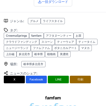
一括ダウンロード
ジャンル
:
グルメ
ライフスタイル
タグ
:
CreemaSprings
famfam
アフタヌーンティー
お茶
クラウドファンディング
スコーン
ティーウェア
ティータイム
ニュージーランド
ファムファム
ボタニカルアート
マヌカ
上白磁
多治見市
岐阜県
植物画
美濃焼
場所
:
岐阜県多治見市
ニュースのシェア
:
X
Facebook
LINE
印刷
famfam