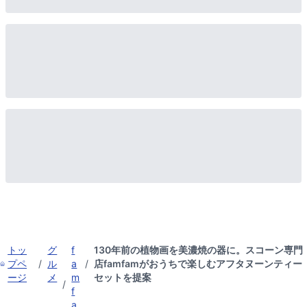
トッ
グ
f
130年前の植物画を美濃焼の器に。スコーン専門
プペ
/
ル
a
/
店famfamがおうちで楽しむアフタヌーンティー
ージ
メ
m
セットを提案
/
f
a