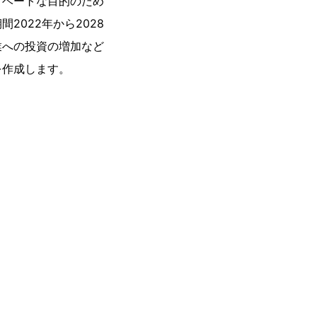
イベートな目的のため
022年から2028
業への投資の増加など
を作成します。