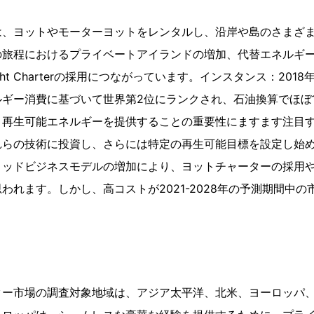
は、ヨットやモーターヨットをレンタルし、沿岸や島のさまざ
の旅程におけるプライベートアイランドの増加、代替エネルギ
t Charterの採用につながっています。インスタンス：2018年の
ギー消費に基づいて世界第2位にランクされ、石油換算でほぼ1
、再生可能エネルギーを提供することの重要性にますます注目
れらの技術に投資し、さらには特定の再生可能目標を設定し始
リッドビジネスモデルの増加により、ヨットチャーターの採用
われます。しかし、高コストが2021-2028年の予測期間中
ター市場の調査対象地域は、アジア太平洋、北米、ヨーロッパ