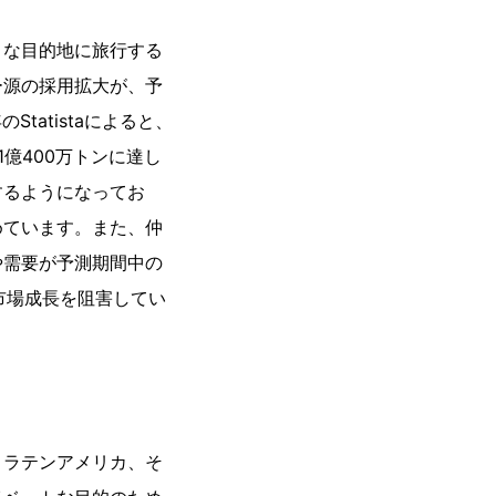
まな目的地に旅行する
ー源の採用拡大が、予
Statistaによると、
億400万トンに達し
するようになってお
めています。また、仲
や需要が予測期間中の
の市場成長を阻害してい
、ラテンアメリカ、そ