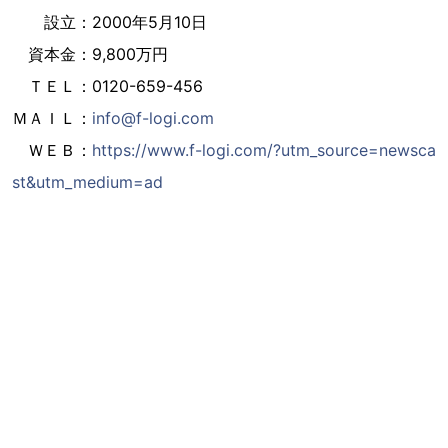
設立：2000年5月10日
資本金：9,800万円
ＴＥＬ：0120-659-456
ＭＡＩＬ：
info@f-logi.com
ＷＥＢ：
https://www.f-logi.com/?utm_source=newsca
st&utm_medium=ad