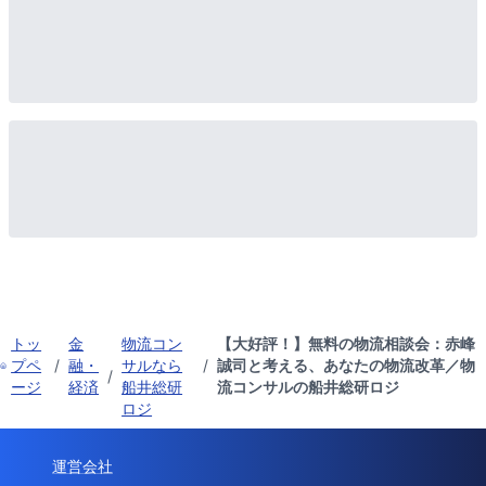
トッ
金
物流コン
【大好評！】無料の物流相談会：赤峰
プペ
/
融・
サルなら
/
誠司と考える、あなたの物流改革／物
/
ージ
経済
船井総研
流コンサルの船井総研ロジ
ロジ
運営会社