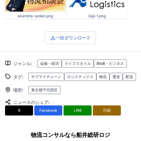
akamine-sodan.png
logi-1.png
一括ダウンロード
ジャンル
:
金融・経済
ライフスタイル
BtoB・ビジネス
タグ
:
サプライチェーン
ロジスティクス
物流
運送
配送
場所
:
東京都千代田区
ニュースのシェア
:
X
Facebook
LINE
印刷
物流コンサルなら船井総研ロジ