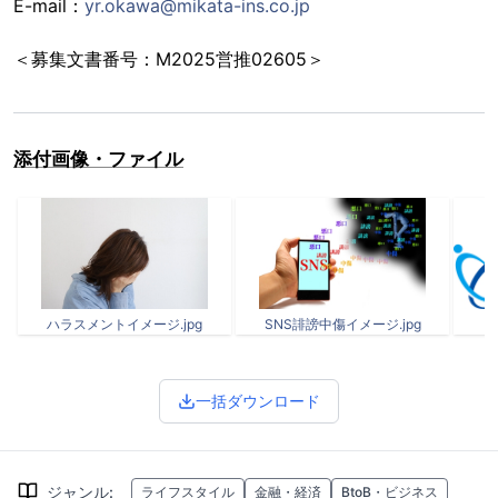
E-mail：
yr.okawa@mikata-ins.co.jp
＜募集文書番号：M2025営推02605＞
添付画像・ファイル
ハラスメントイメージ.jpg
SNS誹謗中傷イメージ.jpg
一括ダウンロード
ジャンル
:
ライフスタイル
金融・経済
BtoB・ビジネス