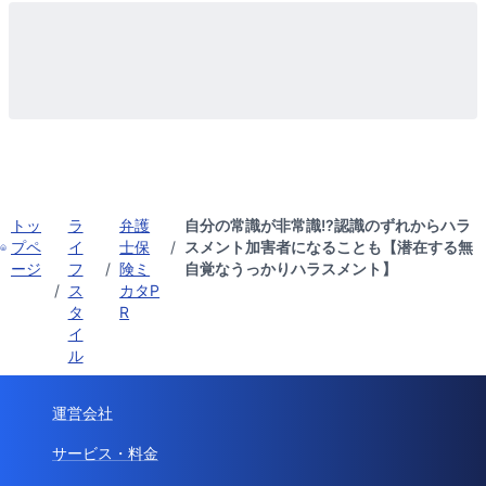
トッ
ラ
弁護
自分の常識が非常識!?認識のずれからハラ
プペ
イ
士保
/
スメント加害者になることも【潜在する無
ージ
フ
/
険ミ
自覚なうっかりハラスメント】
/
ス
カタP
タ
R
イ
ル
運営会社
サービス・料金