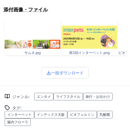
添付画像・ファイル
サムネ.jpg
第3回インターペット.png
一括ダウンロード
ジャンル
:
エンタメ
ライフスタイル
旅行・お出かけ
タグ
:
インターペット
インテックス大阪
ビオフェルミン
乳酸菌
腸内フローラ