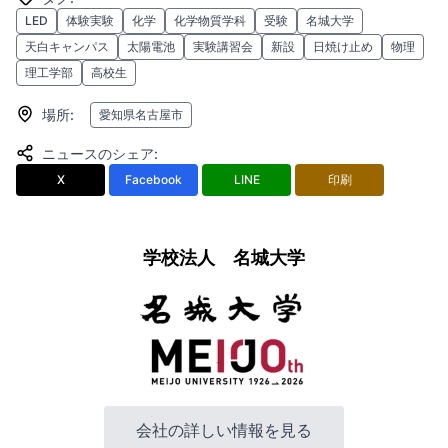
LED
体験実験
化学
化学物質学科
受験
名城大学
天白キャンパス
太陽電池
実験講習会
新設
日焼け止め
物理
理工学部
高校生
場所
:
愛知県名古屋市
ニュースのシェア
:
X
Facebook
LINE
印刷
学校法人 名城大学
会社の詳しい情報を見る