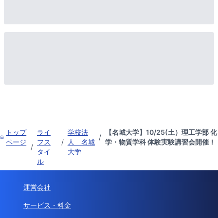
トップ
ライ
学校法
【名城大学】10/25(土）理工学部 化
/
ページ
フス
/
人 名城
学・物質学科 体験実験講習会開催！
/
タイ
大学
ル
運営会社
サービス・料金