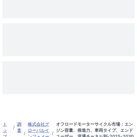
ト
調
株式会社グ
オフロードモーターサイクル市場：エン
/
ッ
査
ローバルイ
ジン容量、推進力、車両タイプ、エンド
/
/
プ
ンフォメー
ユーザー、流通チャネル別-2025-2030