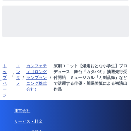
ト
エ
カンフェテ
演劇ユニット【爆走おとな小学生】プロ
ッ
ン
ィ（ロング
デュース 舞台『カタバミ』抽選先行受
/
プ
タ
/
ランプラン
/
付開始 ミュージカル『刀剣乱舞』など
ペ
メ
ニング株式
で活躍する俳優・川隅美慎による初演出
ー
会社）
作品
ジ
運営会社
サービス・料金