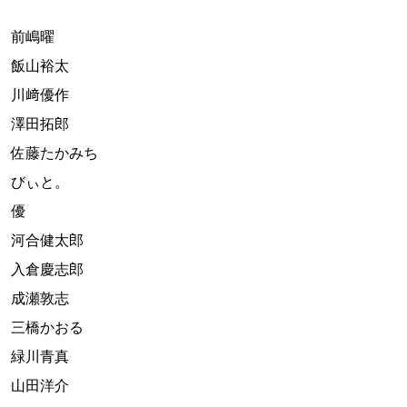
前嶋曜
飯山裕太
川﨑優作
澤田拓郎
佐藤たかみち
びぃと。
優
河合健太郎
入倉慶志郎
成瀬敦志
三橋かおる
緑川青真
山田洋介