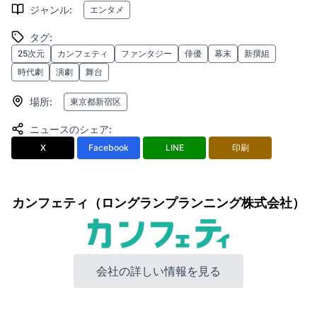
ジャンル
:
エンタメ
タグ
:
25次元
カンフェティ
ファンタジー
俳優
幕末
新撰組
時代劇
演劇
舞台
場所
:
東京都新宿区
ニュースのシェア
:
X
Facebook
LINE
印刷
カンフェティ（ロングランプランニング株式会社）
会社の詳しい情報を見る