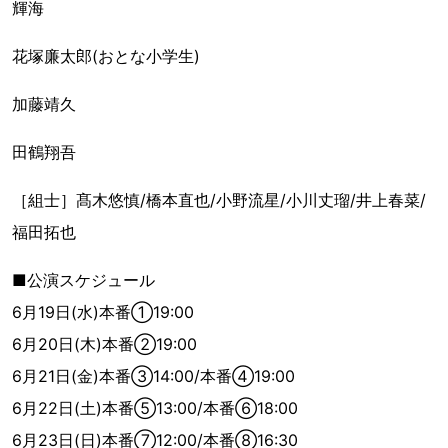
輝海
花塚廉太郎(おとな小学生)
加藤靖久
田鶴翔吾
［組士］髙木悠慎/橋本直也/小野流星/小川丈瑠/井上春菜/
福田拓也
■公演スケジュール
6月19日(水)本番①19:00
6月20日(木)本番②19:00
6月21日(金)本番③14:00/本番④19:00
6月22日(土)本番⑤13:00/本番⑥18:00
6月23日(日)本番⑦12:00/本番⑧16:30