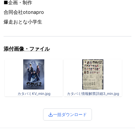
■企画・制作
合同会社otonapro
爆走おとな小学生
添付画像・ファイル
カタバミKV_min.jpg
カタバミ情報解禁詳細3_min.jpg
一括ダウンロード