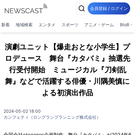
会員登録 / ログイン
新着
地域検索
エンタメ
スポーツ
アニメ・ゲーム
BtoB
演劇ユニット【爆走おとな小学生】プ
ロデュース 舞台『カタバミ』抽選先
行受付開始 ミュージカル『刀剣乱
舞』などで活躍する俳優・川隅美慎に
よる初演出作品
2024-05-02 18:00
カンフェティ（ロングランプランニング株式会社）
合同会社otonapro企画制作、舞台『カタバミ』が2024年6