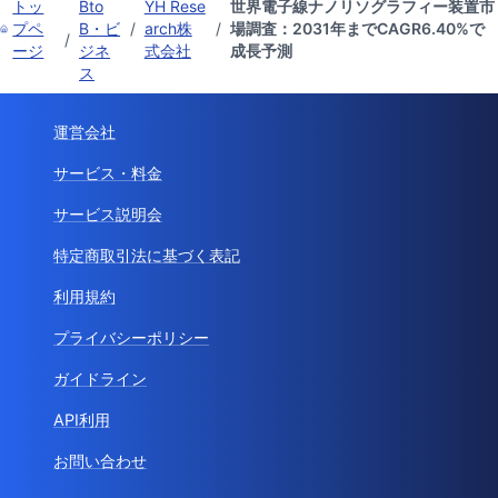
トッ
Bto
YH Rese
世界電子線ナノリソグラフィー装置市
プペ
B・ビ
/
arch株
/
場調査：2031年までCAGR6.40%で
/
ージ
ジネ
式会社
成長予測
ス
運営会社
サービス・料金
サービス説明会
特定商取引法に基づく表記
利用規約
プライバシーポリシー
ガイドライン
API利用
お問い合わせ