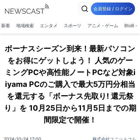
会員登録 / ログイン
新着
地域検索
エンタメ
スポーツ
アニメ・ゲーム
BtoB
ボーナスシーズン到来！最新パソコン
をお得にゲットしよう！ 人気のゲー
ミングPCや高性能ノートPCなど対象i
iyama PCのご購入で最大5万円分相当
を還元する「ボーナス先取り! 還元祭
り」を 10月25日から11月5日までの期
間限定で開催！
2024-10-24 17:00
株式会社ユニットコム