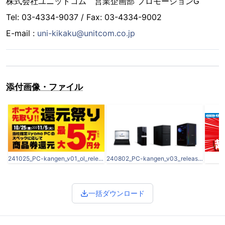
株式会社ユニットコム 営業企画部 プロモーションG
Tel: 03-4334-9037 / Fax: 03-4334-9002
E-mail :
uni-kikaku@unitcom.co.jp
添付画像・ファイル
241025_PC-kangen_v01_ol_release.jpg
240802_PC-kangen_v03_release2.jpg
r
一括ダウンロード