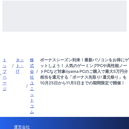
ト
ネッ
株
ボーナスシーズン到来！最新パソコンをお得にゲ
ッ
/
ト・
式
ットしよう！ 人気のゲーミングPCや高性能ノー
プ
IT
会
/
トPCなど対象iiyama PCのご購入で最大5万円分
ペ
社
相当を還元する「ボーナス先取り! 還元祭り」を
ー
ユ
10月25日から11月5日までの期間限定で開催！
/
ジ
ニ
ッ
ト
コ
ム
運営会社