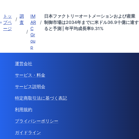
トッ
調
IM
日本ファクトリーオートメーションおよび産業
/
プペ
査
AR
/
制御市場は2034年までに米ドル36.9十億に達す
ージ
C
ると予測 | 年平均成長率9.31%
/
Gr
ou
p
運営会社
サービス・料金
サービス説明会
特定商取引法に基づく表記
利用規約
プライバシーポリシー
ガイドライン