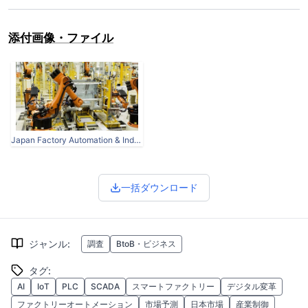
添付画像・ファイル
Japan Factory Automation & Industrial Control Market.jpg
一括ダウンロード
ジャンル
:
調査
BtoB・ビジネス
タグ
:
AI
IoT
PLC
SCADA
スマートファクトリー
デジタル変革
ファクトリーオートメーション
市場予測
日本市場
産業制御