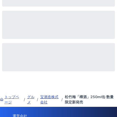
トップペ
グル
宝酒造株式
松竹梅「樽酒」250ml缶 数量
/
/
/
ージ
メ
会社
限定新発売
運営会社