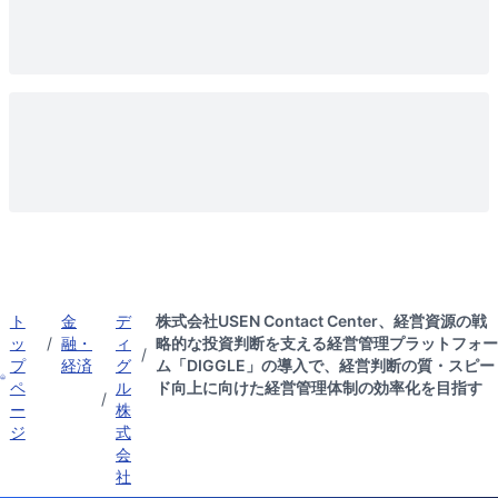
ト
金
デ
株式会社USEN Contact Center、経営資源の戦
ッ
/
融・
ィ
略的な投資判断を支える経営管理プラットフォー
/
プ
経済
グ
ム「DIGGLE」の導入で、経営判断の質・スピー
ペ
ル
ド向上に向けた経営管理体制の効率化を目指す
/
ー
株
ジ
式
会
社