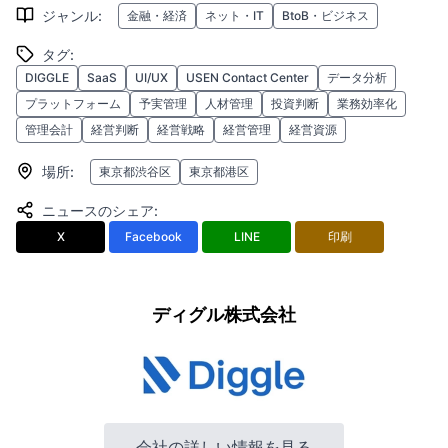
ジャンル
:
金融・経済
ネット・IT
BtoB・ビジネス
タグ
:
DIGGLE
SaaS
UI/UX
USEN Contact Center
データ分析
プラットフォーム
予実管理
人材管理
投資判断
業務効率化
管理会計
経営判断
経営戦略
経営管理
経営資源
場所
:
東京都渋谷区
東京都港区
ニュースのシェア
:
X
Facebook
LINE
印刷
ディグル株式会社
会社の詳しい情報を見る