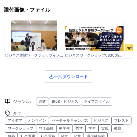
添付画像・ファイル
ビジネス体験ワークショップイメージ写真.JPG
ビジネスワークショップ08300920.png
一括ダウンロード
ジャンル
:
調査
BtoB・ビジネス
ライフスタイル
タグ
:
アイデア
オンライン
バーチャルキャンパス
ビジネス
ブレスト
ワークショップ
ワオ高校
中学生
哲学
学習
実践
教育
教養
社会課題
社会貢献
経営
起業
通信制高校