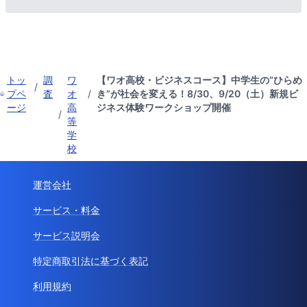
トッ
調
ワ
【ワオ高校・ビジネスコース】中学生の“ひらめ
/
プペ
査
オ
/
き”が社会を変える！8/30、9/20（土）新規ビ
ージ
高
ジネス体験ワークショップ開催
/
等
学
校
運営会社
サービス・料金
サービス説明会
特定商取引法に基づく表記
利用規約