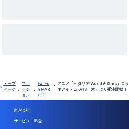
トップ
ファ
FanFu
アニメ「ヘタリア World★Stars」コラ
/
ページ
/
ッシ
/
n MAR
ボアイテム 6/13（木）より受注開始！
ョン
KET
運営会社
サービス・料金