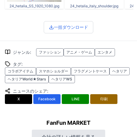
24_hetalia_SS_1920_1080.jpg
24_hetalia_italy_shoulder.jpg
24_h
一括ダウンロード
ジャンル
:
ファッション
アニメ・ゲーム
エンタメ
タグ
:
コラボアイテム
スマホショルダー
フラグメントケース
ヘタリア
ヘタリアWorld★Stars
ヘタリアWS
ニュースのシェア
:
X
Facebook
LINE
印刷
FanFun MARKET
会社の詳しい情報を見る