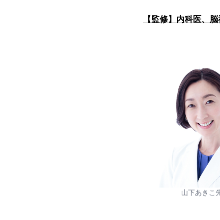
【監修】内科医、脳
山下あきこ