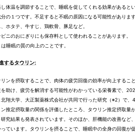
張し体温を調節することで、睡眠を促してくれる効果があると
成分の１つです。不足すると不眠の原因になる可能性がありま
ニ、ホタテ、牛すじ、鶏軟骨、豚足など。
ンビニのおにぎりにも保存料として使われることがあります。
とは睡眠の質の向上のことです。
進するタウリン:
ウリンを摂取することで、肉体の疲労回復の効率が向上するこ
を助け、疲労を解消する可能性がわかっている栄養素で、202
北翔大学、大正製薬株式会社が共同で行った研究（※2）で、4
リン推定摂取量の関係を評価したところ、タウリン推定摂取量
う研究結果も発表されています。そのほか、肝機能の改善など
かっています。タウリンを摂ることで、睡眠中の全身の回復が