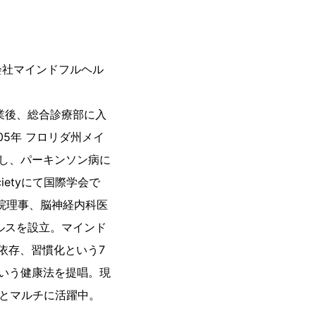
会社マインドフルヘル
卒業後、総合診療部に入
05年 フロリダ州メイ
し、パーキンソン病に
ocietyにて国際学会で
病院理事、脳神経内科医
ヘルスを設立。マインド
脱依存、習慣化という7
いう健康法を提唱。現
筆とマルチに活躍中。