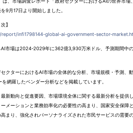
1）は、市場調査レポート「政府セクターにおけるAIの世界市場、2
販売を9月17日より開始しました。
目次】
p/report/infi1798144-global-ai-government-sector-market.h
市場は2024-2029年に362億3,930万米ドル、予測期間中の
。
セクターにおけるAI市場の全体的な分析、市場規模・予測、
ーを網羅したベンダー分析などを掲載しています。
、最新動向と促進要因、市場環境全体に関する最新分析を提供
ォーメーションと業務効率化の必要性の高まり、国家安全保障
の高まり、強化されパーソナライズされた市民サービスの需要