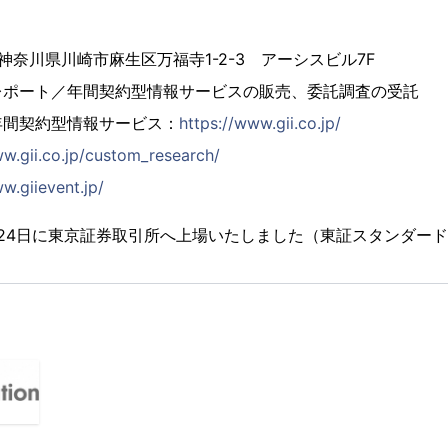
4 神奈川県川崎市麻生区万福寺1-2-3 アーシスビル7F
レポート／年間契約型情報サービスの販売、委託調査の受託
年間契約型情報サービス：
https://www.gii.co.jp/
ww.gii.co.jp/custom_research/
w.giievent.jp/
2月24日に東京証券取引所へ上場いたしました（東証スタンダード市