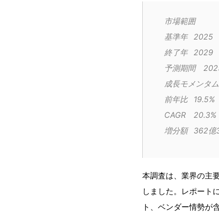
市場範囲
基準年	2025
終了年	2029
予測期間	
前年比	19.5%
CAGR	20.3%
増分額	3
本調査は、業界の主
しました。レポート
ト、ベンダー情勢が