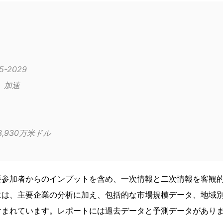
2025-2029
成長モメンタム	加速
62億3,930万米ドル
要参加者からのインプットを含め、一次情報と二次情報を客観
には、主要企業の分析に加え、包括的な市場規模データ、地域
含まれています。レポートには過去データと予測データがあり