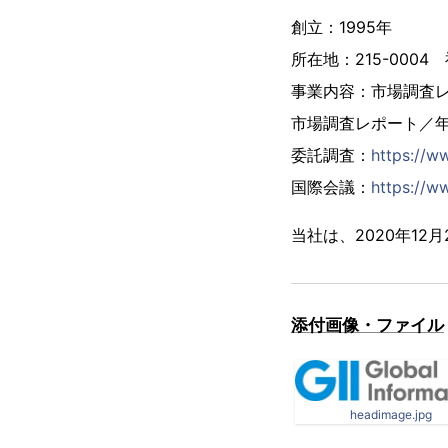
創立：1995年
所在地：215-000
事業内容：市場調査
市場調査レポート／
委託調査：
https://w
国際会議：
https://ww
当社は、2020年1
添付画像・ファイル
headimage.jpg