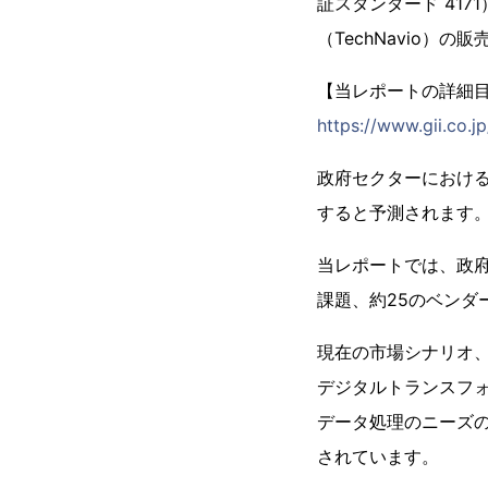
証スタンダード 417
（TechNavio）の
【当レポートの詳細
https://www.gii.co.j
政府セクターにおけるAI
すると予測されます
当レポートでは、政府
課題、約25のベンダ
現在の市場シナリオ
デジタルトランスフ
データ処理のニーズ
されています。