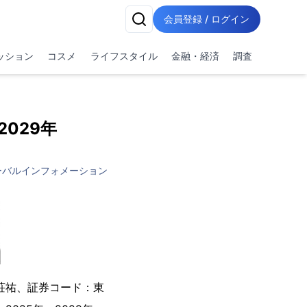
会員登録 / ログイン
ッション
コスメ
ライフスタイル
金融・経済
調査
029年
ーバルインフォメーション
荘祐、証券コード：東