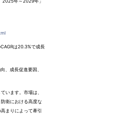
025年～2029年」
tml
CAGRは20.3%で成長
動向、成長促進要因、
しています。市場は、
と防衛における高度な
の高まりによって牽引