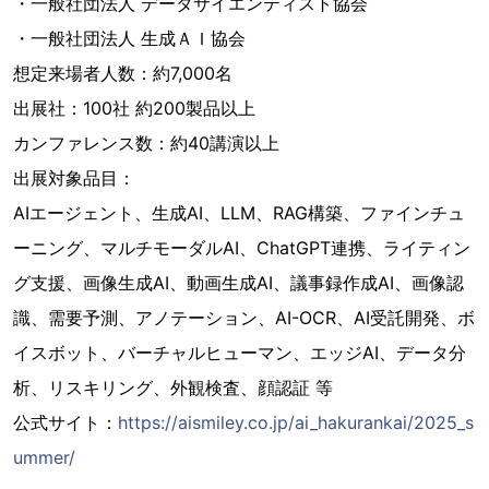
・一般社団法人 データサイエンティスト協会
・一般社団法人 生成ＡＩ協会
想定来場者人数：約7,000名
出展社：100社 約200製品以上
カンファレンス数：約40講演以上
出展対象品目：
AIエージェント、生成AI、LLM、RAG構築、ファインチュ
ーニング、マルチモーダルAI、ChatGPT連携、ライティン
グ支援、画像生成AI、動画生成AI、議事録作成AI、画像認
識、需要予測、アノテーション、AI-OCR、AI受託開発、ボ
イスボット、バーチャルヒューマン、エッジAI、データ分
析、リスキリング、外観検査、顔認証 等
公式サイト：
https://aismiley.co.jp/ai_hakurankai/2025_s
ummer/