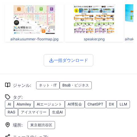
aihakusummer-floormap.jpg
speaker.png
一括ダウンロード
ジャンル
:
ネット・IT
BtoB・ビジネス
タグ
:
AI
AIsmiley
AIエージェント
AI博覧会
ChatGPT
DX
LLM
RAG
アイスマイリー
生成AI
場所
:
東京都渋谷区
ニュースのシェア
: