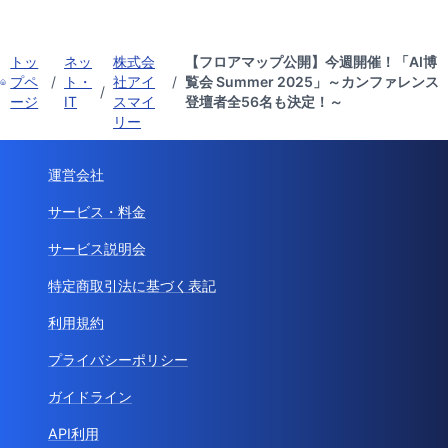
トッ
ネッ
株式会
【フロアマップ公開】今週開催！「AI博
プペ
/
ト・
社アイ
/
覧会 Summer 2025」～カンファレンス
/
ージ
IT
スマイ
登壇者全56名も決定！～
リー
運営会社
サービス・料金
サービス説明会
特定商取引法に基づく表記
利用規約
プライバシーポリシー
ガイドライン
API利用