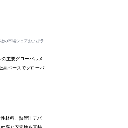
プ会社の市場シェアおよびラ
ールの主要グローバルメ
年、売上高ベースでグローバ
、磁性材料、熱管理デバ
換効率と安定性を直接