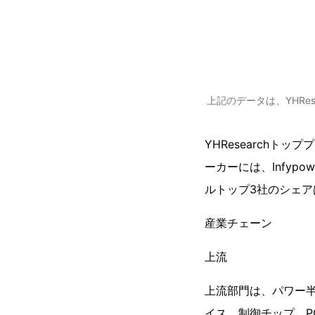
上記のデータは、YHRe
YHResearchト
ーカーには、Infypo
ルトップ3社のシェアは
産業チェーン
上流
上流部門は、パワー半
イス、制御チップ、P