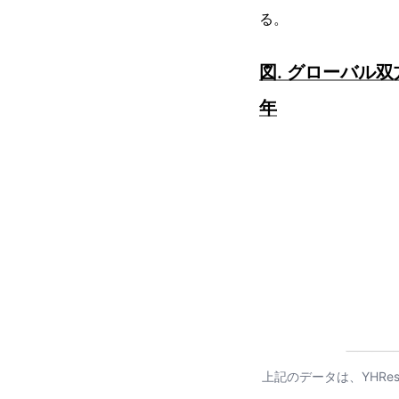
る。
図. グローバル双
年
上記のデータは、YHRe