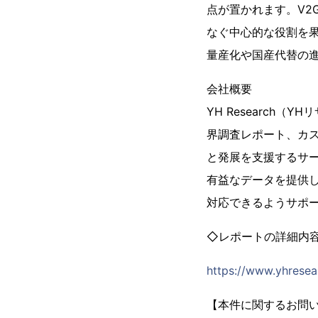
点が置かれます。V2
なぐ中心的な役割を
量産化や国産代替の
会社概要
YH Researc
界調査レポート、カス
と発展を支援するサー
有益なデータを提供
対応できるようサポ
◇レポートの詳細内
https://www.yhresea
【本件に関するお問