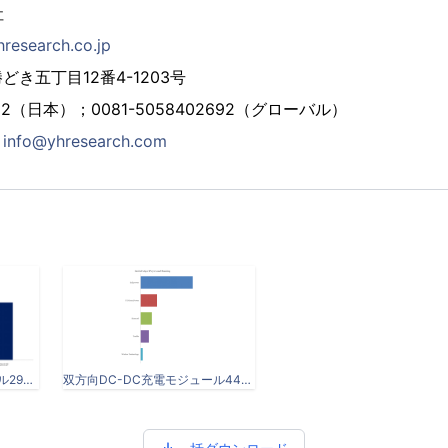
社
hresearch.co.jp
き五丁目12番4-1203号
2692（日本）；0081-5058402692（グローバル）
：
info@yhresearch.com
双方向DC-DC充電モジュール299.png
双方向DC-DC充電モジュール444.png