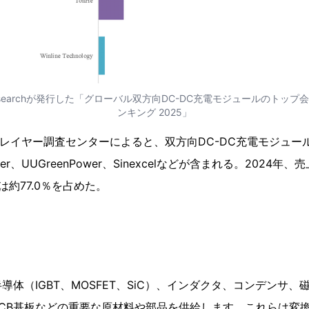
searchが発行した「グローバル双方向DC-DC充電モジュールのトッ
ンキング 2025」
ッププレイヤー調査センターによると、双方向DC-DC充電モジュ
wer、UUGreenPower、Sinexcelなどが含まれる。2024
約77.0％を占めた。
導体（IGBT、MOSFET、SiC）、インダクタ、コンデンサ
CB基板などの重要な原材料や部品を供給します。これらは変