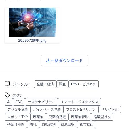
20250729PR.png
一括ダウンロード
ジャンル
:
金融・経済
調査
BtoB・ビジネス
タグ
:
AI
ESG
サステナビリティ
スマートロジスティクス
デジタル変革
バイオベース包装
フロスト&サリバン
リサイクル
ロボット工学
廃棄物
廃棄物発電
廃棄物管理
循環型社会
持続可能性
環境
自動選別
資源回収
都市鉱山