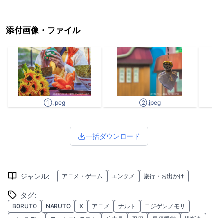
添付画像・ファイル
①.jpeg
②.jpeg
一括ダウンロード
ジャンル
:
アニメ・ゲーム
エンタメ
旅行・お出かけ
タグ
:
BORUTO
NARUTO
X
アニメ
ナルト
ニジゲンノモリ