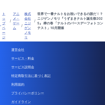
ト
アニ
株式
世界で一番ナルトをお祝いできるの誰だ！？
ッ
メ・
会社
ニジゲンノモリ『うずまきナルト誕生祭202
/
/
プ
ゲー
ニジ
5』 肆の巻 「ナルトのバースデーフォトコン
/
ペ
ム
ゲン
テスト」10月開催
ー
ノモ
ジ
リ
運営会社
サービス・料金
サービス説明会
特定商取引法に基づく表記
利用規約
プライバシーポリシー
ガイドライン