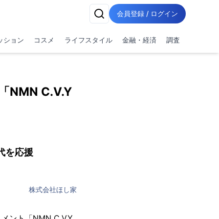
会員登録 / ログイン
ッション
コスメ
ライフスタイル
金融・経済
調査
N C.V.Y
代を応援
株式会社ほし家
ト「NMN C.V.Y