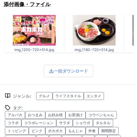
添付画像・ファイル
img_1200-720x514.jpg
img_1180-720x514.jpg
i
一括ダウンロード
ジャンル
:
グルメ
ライフスタイル
エンタメ
タグ
:
アルパカ
おつまみ
お好み焼
お茶漬け
コウペンちゃん
コラボ
コラボレーション
サラダ
ショウガ
タルタル
トッピング
ピンク
ポカポカ
もんじゃ
外食
期間限定