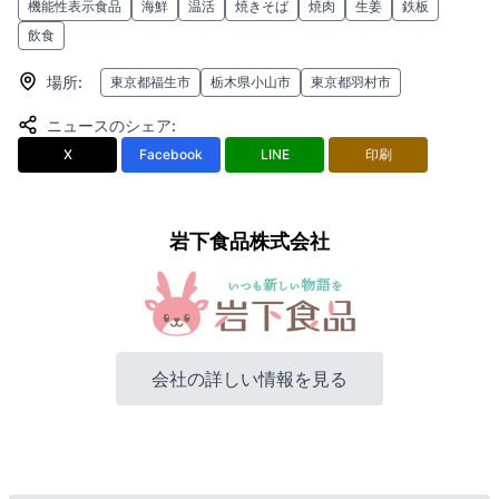
機能性表示食品
海鮮
温活
焼きそば
焼肉
生姜
鉄板
飲食
場所
:
東京都福生市
栃木県小山市
東京都羽村市
ニュースのシェア
:
X
Facebook
LINE
印刷
岩下食品株式会社
会社の詳しい情報を見る