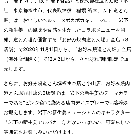
長：岩下 和了、以下 岩下食品）と株式会社道とん堀（本
社：東京都福生市、代表取締役：稲場 裕幸、以下 道とん
堀）は、おいしいヘルシー×ポカポカをテーマに、「岩下
の新生姜」の風味や食感を生かしたコラボメニューを開
発、道とん堀が運営する『お好み焼肉道とん堀』全店（8
店舗）で2020年11月11日から、『お好み焼道とん堀』全店
（海外店舗除く）で12月2日から、それぞれ期間限定で販
売します。
さらに、お好み焼道とん堀福生本店と小山店、お好み焼肉
道とん堀羽村店の3店舗では、岩下の新生姜のテーマカラ
ーである“ピンク色”に染める店内ディスプレーでお客様を
お迎えします。岩下の新生姜ミュージアムのキャラクター
「岩下の新生姜アルパカ」などがいっぱいの、可愛らしい
雰囲気をお楽しみいただけます。