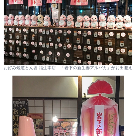
お好み焼道とん堀 福生本店：「岩下の新生姜アルパカ」がお出迎え