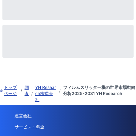
トップ
調
YH Resear
フィルムスリッター機の世界市場動向
/
/
ページ
査
/
ch株式会
分析2025-2031 YH Research
社
運営会社
サービス・料金