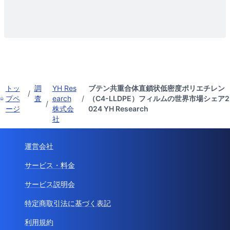
トッ
調
YH Res
ブテン共重合体直鎖状低密度ポリエチレン
/
プペ
査
earch
/
（C4-LLDPE）フィルムの世界市場シェア2
/
ージ
株式会
024 YH Research
社
運営会社
サービス・料金
サービス説明会
特定商取引法に基づく表記
利用規約