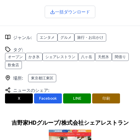
一括ダウンロード
ジャンル
:
エンタメ
グルメ
旅行・お出かけ
タグ
:
オープン
かき氷
シェアレストラン
八ヶ岳
天然氷
間借り
飲食店
場所
:
東京都江東区
ニュースのシェア
:
X
Facebook
LINE
印刷
吉野家HDグループ/株式会社シェアレストラン