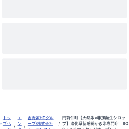
トッ
エ
吉野家HDグル
門前仲町【天然氷×非加熱生シロッ
プペ
ン
ープ/株式会社
/
プ】進化系新感覚かき氷専門店 8O
/
/