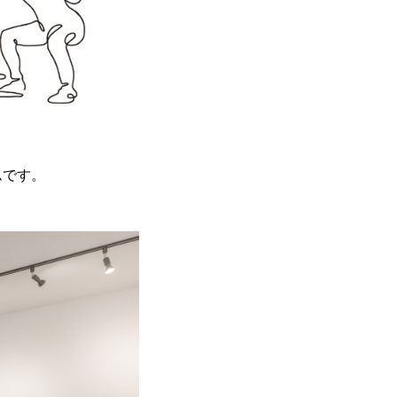
ムです。
。