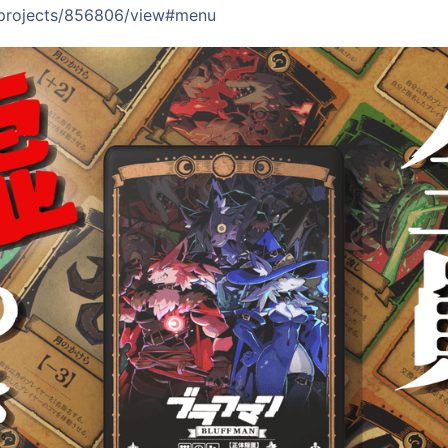
p/projects/856806/view#menu