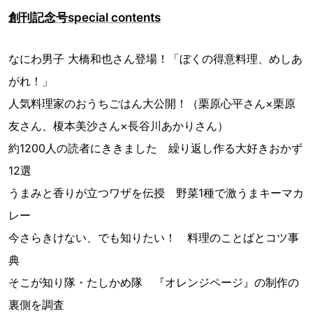
創刊記念号special contents
なにわ男子 大橋和也さん登場！「ぼくの得意料理、めしあ
がれ！」
人気料理家のおうちごはん大公開！（栗原心平さん×栗原
友さん、榎本美沙さん×長谷川あかりさん）
約1200人の読者にききました 繰り返し作る大好きおかず
12選
うまみと香りが立つワザを伝授 野菜1種で激うまキーマカ
レー
今さらきけない、でも知りたい！ 料理のことばとコツ事
典
そこが知り隊・たしかめ隊 『オレンジページ』の制作の
裏側を調査