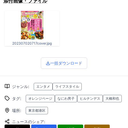
添付画像・ファイル
202307020717cover.jpg
一括ダウンロード
ジャンル
:
エンタメ
ライフスタイル
タグ
:
オレンジページ
なにわ男子
ヒルナンデス
大橋和也
場所
:
東京都港区
ニュースのシェア
: