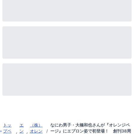
トッ
エ
（株）
なにわ男子・大橋和也さんが『オレンジペ
プペ
ン
オレン
/
ージ』にエプロン姿で初登場！ 創刊38周
/
/