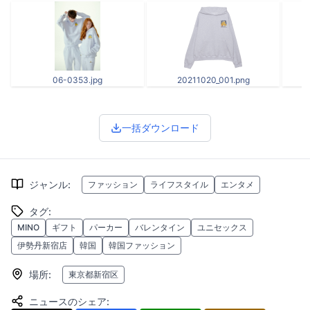
06-0353.jpg
20211020_001.png
一括ダウンロード
ジャンル
:
ファッション
ライフスタイル
エンタメ
タグ
:
MINO
ギフト
パーカー
バレンタイン
ユニセックス
伊勢丹新宿店
韓国
韓国ファッション
場所
:
東京都新宿区
ニュースのシェア
: