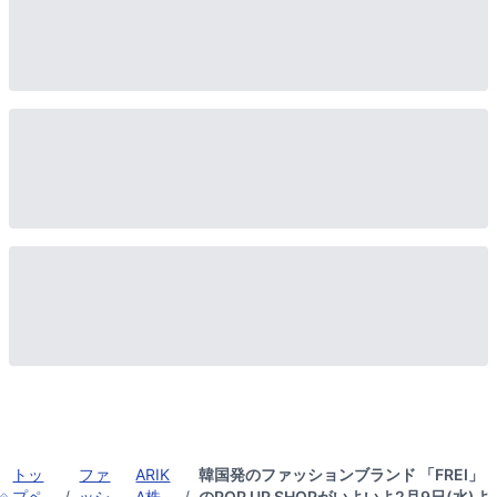
トッ
ファ
ARIK
韓国発のファッションブランド 「FREI」
プペ
/
ッシ
A株
/
のPOP UP SHOPがいよいよ2月9日(水)よ