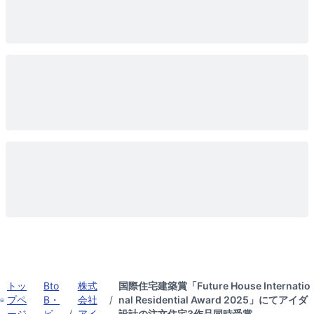
トッ
Bto
株式
国際住宅建築賞「Future House Internatio
プペ
B・
会社
/
nal Residential Award 2025」にてアイダ
ージ
ビ
/
アイ
設計の注文住宅3作品同時受賞