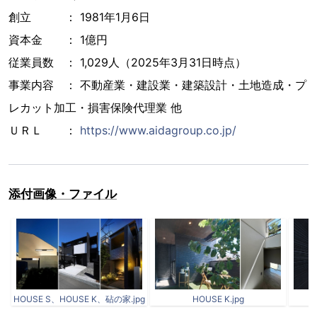
創立 ： 1981年1月6日
資本金 ： 1億円
従業員数 ： 1,029人（2025年3月31日時点）
事業内容 ： 不動産業・建設業・建築設計・土地造成・プ
レカット加工・損害保険代理業 他
ＵＲＬ ：
https://www.aidagroup.co.jp/
添付画像・ファイル
HOUSE S、HOUSE K、砧の家.jpg
HOUSE K.jpg