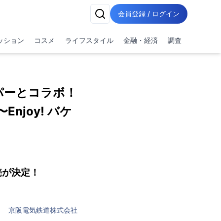
会員登録 / ログイン
ッション
コスメ
ライフスタイル
金融・経済
調査
パーとコラボ！
joy! バケ
売が決定！
京阪電気鉄道株式会社