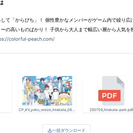
は
略して「からぴち」！ 個性豊かなメンバーがゲーム内で繰り広
ィーの高いものばかり！ 子供から大人まで幅広い層から人気を
ps://colorful-peach.com/
CP_KV_yoko_resize_hirakata_0605.jpg
250709_hirakata-park.pdf
一括ダウンロード