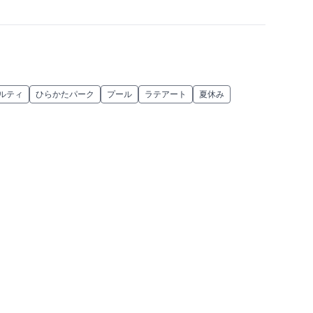
ルティ
ひらかたパーク
プール
ラテアート
夏休み