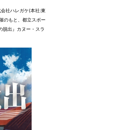
会社ハレガケ(本社:東
主催のもと、都立スポー
の脱出』カヌー・スラ