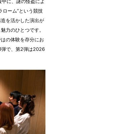
最中に、謎の怪盗によ
ラローム”という競技
構造を活かした演出が
も魅力のひとつです。
ではの体験を存分にお
で、第2弾は2026