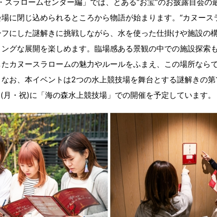
・スラロームセンター編」では、とある“お宝”のお披露目会の
場に閉じ込められるところから物語が始まります。“カヌース
ーフにした謎解きに挑戦しながら、水を使った仕掛けや施設の
リングな展開を楽しめます。臨場感ある景観の中での施設探索
したカヌースラロームの魅力やルールをふまえ、この場所なら
なお、本イベントは2つの水上競技場を舞台とする謎解きの第1弾
23日(月・祝)に「海の森水上競技場」での開催を予定しています。