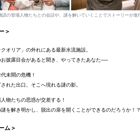
物語の登場人物たちとの会話や、謎を解いていくことでストーリーが進
ー＞
ンクオリア」の外れにある最新水流施設。
お披露目会があると聞き、やってきたあなた──
前代未聞の危機！
ざされた出口。そこへ現れる謎の影。
場人物たちの思惑が交差する！
の謎を解き明かし、脱出の扉を開くことができるのだろうか！
ーム＞