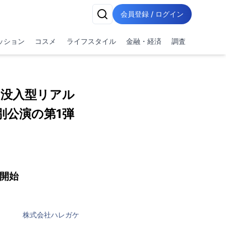
会員登録 / ログイン
ッション
コスメ
ライフスタイル
金融・経済
調査
む没入型リアル
別公演の第1弾
)開始
株式会社ハレガケ