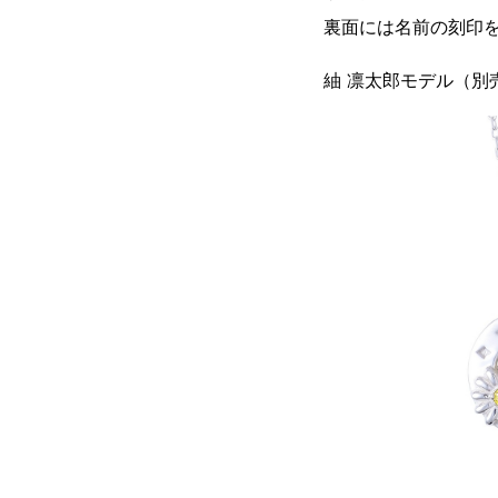
裏面には名前の刻印
紬 凛太郎モデル（別