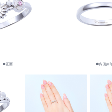
●正面
●内側刻