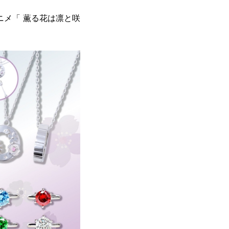
アニメ「 薫る花は凛と咲