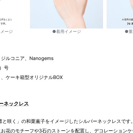
イメージ
●着用イメージ
●重
ルコニア、Nanogems
数）号
、ケーキ箱型オリジナルBOX
)
ーネックレス
は凛と咲く」の和栗薫子をイメージしたシルバーネックレスです
にお花のモチーフや3石のストーンを配置し、デコレーションケ