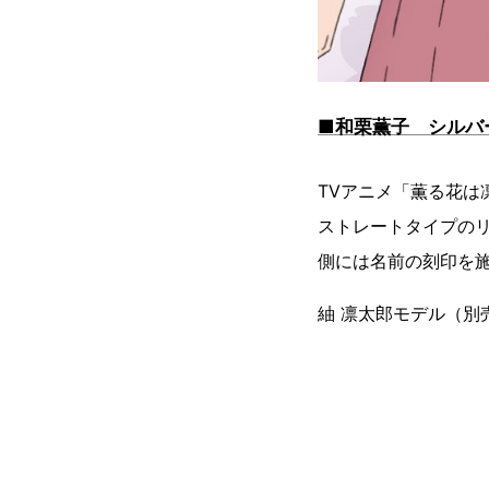
■和栗薫子 シルバ
TVアニメ「薫る花
ストレートタイプの
側には名前の刻印を
紬 凛太郎モデル（別