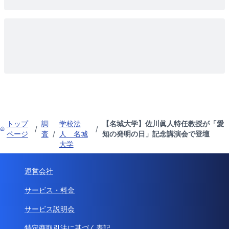
トップ
調
学校法
【名城大学】佐川眞人特任教授が「愛
/
/
ページ
査
/
人 名城
知の発明の日」記念講演会で登壇
大学
運営会社
サービス・料金
サービス説明会
特定商取引法に基づく表記