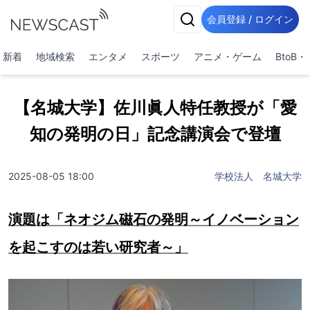
会員登録 / ログイン
新着
地域検索
エンタメ
スポーツ
アニメ・ゲーム
BtoB
【名城大学】佐川眞人特任教授が「愛
知の発明の日」記念講演会で登壇
2025-08-05 18:00
学校法人 名城大学
演題は「ネオジム磁石の発明～イノベーション
を起こすのは若い研究者～」