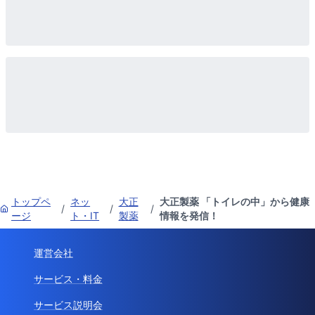
トップペ
ネッ
大正
大正製薬 「トイレの中」から健康
/
/
/
ージ
ト・IT
製薬
情報を発信！
運営会社
サービス・料金
サービス説明会