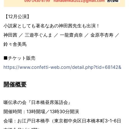
【12月公演】
小説家としても著名なあの神田茜先生も出演！
神田茜 ／ 三遊亭ぐんま ／ 一龍齋貞奈 ／ 金原亭杏寿 ／
鈴々舎美馬
■チケット販売
https://www.confetti-web.com/detail.php?tid=68142&
開催概要
噺伝承の会『日本橋昼席落語会』
開催時間：13時開場／13時30分開演
会場：お江戸日本橋亭（東京都中央区日本橋本町3-1-6日