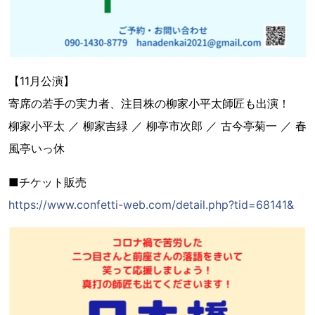
【11月公演】
寄席の若手の実力者、注目株の柳家小平太師匠も出演！
柳家小平太 ／ 柳家吉緑 ／ 柳亭市次郎 ／ 古今亭菊一 ／ 春
風亭いっ休
■チケット販売
https://www.confetti-web.com/detail.php?tid=68141&