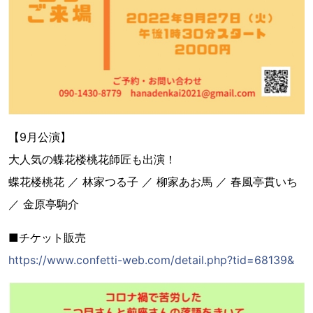
【9月公演】
大人気の蝶花楼桃花師匠も出演！
蝶花楼桃花 ／ 林家つる子 ／ 柳家あお馬 ／ 春風亭貫いち
／ 金原亭駒介
■チケット販売
https://www.confetti-web.com/detail.php?tid=68139&