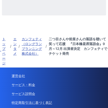
ト
エ
カンフェティ
二つ目さんや前座さんの落語を聴いて
ッ
ン
（ロングラン
笑って応援 『日本橋昼席落語会』9
/
/
/
プ
タ
プランニング
月～12月 出演者決定 カンフェティで
ペ
メ
株式会社）
チケット発売
ー
ジ
運営会社
サービス・料金
サービス説明会
特定商取引法に基づく表記