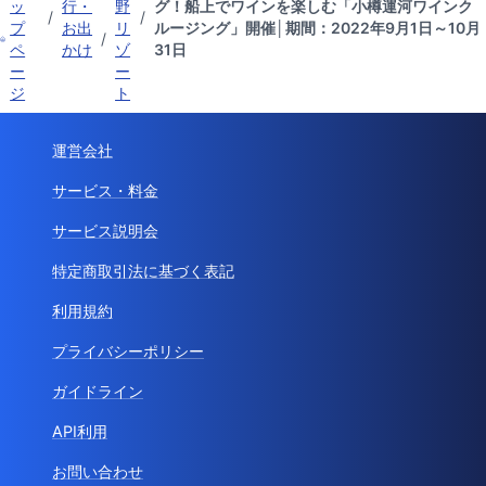
ッ
行・
野
グ！船上でワインを楽しむ「小樽運河ワインク
/
/
プ
お出
リ
ルージング」開催│期間：2022年9月1日～10月
/
ペ
かけ
ゾ
31日
ー
ー
ジ
ト
運営会社
サービス・料金
サービス説明会
特定商取引法に基づく表記
利用規約
プライバシーポリシー
ガイドライン
API利用
お問い合わせ