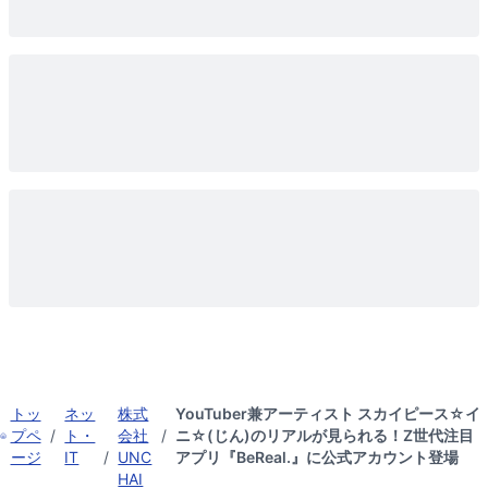
トッ
ネッ
株式
YouTuber兼アーティスト スカイピース☆イ
プペ
/
ト・
会社
/
ニ☆(じん)のリアルが見られる！Z世代注目
ージ
IT
/
UNC
アプリ『BeReal.』に公式アカウント登場
HAI