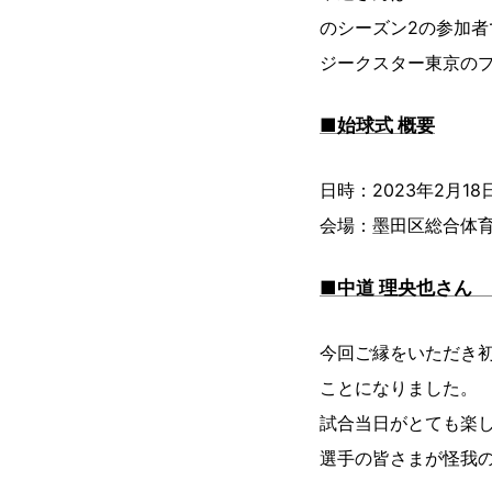
のシーズン2の参加者
ジークスター東京の
■始球式 概要
日時：2023年2月18日
会場：墨田区総合体育館
■中道 理央也さん
今回ご縁をいただき
ことになりました。
試合当日がとても楽
選手の皆さまが怪我