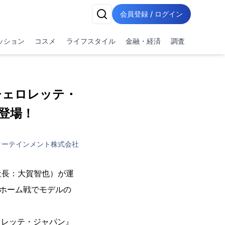
会員登録 / ログイン
ッション
コスメ
ライフスタイル
金融・経済
調査
チェロレッテ・
登場！
ターテインメント株式会社
社長：大賀智也）が運
のホーム戦でモデルの
ェロレッテ・ジャパン』