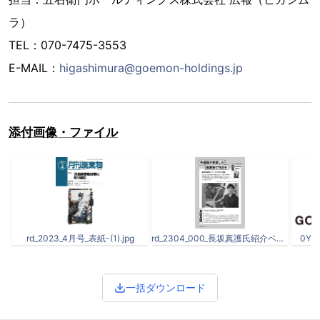
ラ）
TEL：070-7475-3553
E-MAIL：
higashimura@goemon-holdings.jp
添付画像・ファイル
rd_2023_4月号_表紙-(1).jpg
rd_2304_000_長坂真護氏紹介ページ (1).jpg
0YUr
一括ダウンロード