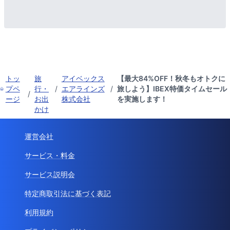
トッ
旅
アイベックス
【最大84%OFF！秋冬もオトクに
プペ
行・
/
エアラインズ
/
旅しよう】IBEX特価タイムセール
/
ージ
お出
株式会社
を実施します！
かけ
運営会社
サービス・料金
サービス説明会
特定商取引法に基づく表記
利用規約