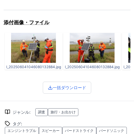
添付画像・ファイル
l_202506041046080132884.jpg
l_202506041046080132884.jpg
l_202
一括ダウンロード
ジャンル
:
調査
旅行・お出かけ
タグ
:
エンジントラブル
スピーカー
バードストライク
バードソニック