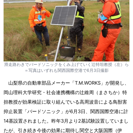
滑走路わきでバードソニックをくみ上げていく辻特坦教授（左）ら
＝写真はいずれも関西国際空港で6月3日撮影
山梨県の自動車部品メーカー「T.M.WORKS」が開発し、
岡山理科大学研究・社会連携機構の辻維周（まさちか）特
担教授が効果検証に取り組んでいる高周波音による鳥獣害
抑止装置「バードソニック」が6月3日、関西国際空港に計
14基設置されました。昨年3月より2基試験設置していまし
たが、引き続き今後の効果に期待し関空と大阪国際（伊