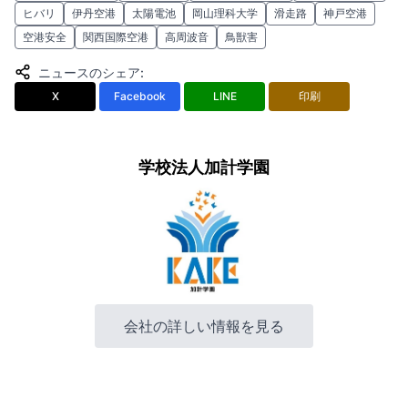
ヒバリ
伊丹空港
太陽電池
岡山理科大学
滑走路
神戸空港
空港安全
関西国際空港
高周波音
鳥獣害
ニュースのシェア
:
X
Facebook
LINE
印刷
学校法人加計学園
会社の詳しい情報を見る