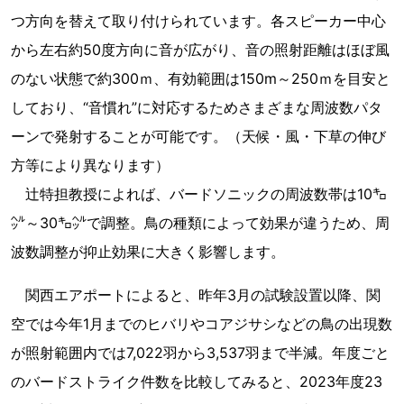
つ方向を替えて取り付けられています。各スピーカー中心
から左右約50度方向に音が広がり、音の照射距離はほぼ風
のない状態で約300ｍ、有効範囲は150m～250ｍを目安と
しており、“音慣れ”に対応するためさまざまな周波数パタ
ーンで発射することが可能です。（天候・風・下草の伸び
方等により異なります）
辻特担教授によれば、バードソニックの周波数帯は10㌔
㌹～30㌔㌹で調整。鳥の種類によって効果が違うため、周
波数調整が抑止効果に大きく影響します。
関西エアポートによると、昨年3月の試験設置以降、関
空では今年1月までのヒバリやコアジサシなどの鳥の出現数
が照射範囲内では7,022羽から3,537羽まで半減。年度ごと
のバードストライク件数を比較してみると、2023年度23