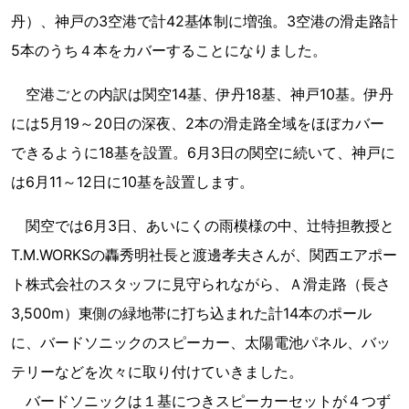
丹）、神戸の3空港で計42基体制に増強。3空港の滑走路計
5本のうち４本をカバーすることになりました。
空港ごとの内訳は関空14基、伊丹18基、神戸10基。伊丹
には5月19～20日の深夜、2本の滑走路全域をほぼカバー
できるように18基を設置。6月3日の関空に続いて、神戸に
は6月11～12日に10基を設置します。
関空では6月3日、あいにくの雨模様の中、辻特担教授と
T.M.WORKSの轟秀明社長と渡邊孝夫さんが、関西エアポー
ト株式会社のスタッフに見守られながら、Ａ滑走路（長さ
3,500m）東側の緑地帯に打ち込まれた計14本のポール
に、バードソニックのスピーカー、太陽電池パネル、バッ
テリーなどを次々に取り付けていきました。
バードソニックは１基につきスピーカーセットが４つず