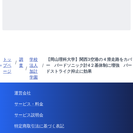
トッ
調
学校
【岡山理科大学】関西3空港の４滑走路をカバ
/
プペ
査
法人
/
ー バードソニック計4２基体制に増強 バー
/
ージ
加計
ドストライク抑止に効果
学園
運営会社
サービス・料金
サービス説明会
特定商取引法に基づく表記