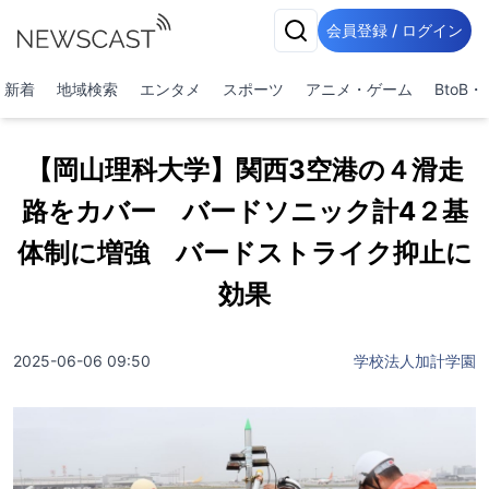
会員登録 / ログイン
新着
地域検索
エンタメ
スポーツ
アニメ・ゲーム
BtoB
【岡山理科大学】関西3空港の４滑走
路をカバー バードソニック計4２基
体制に増強 バードストライク抑止に
効果
2025-06-06 09:50
学校法人加計学園