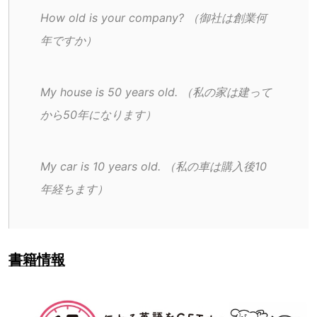
How old is your company? （御社は創業何
年ですか） 
My house is 50 years old. （私の家は建って
から50年になります）
My car is 10 years old. （私の車は購入後10
年経ちます）
書籍情報