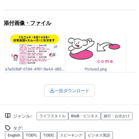
添付画像・ファイル
a7a508df-0194-4f61-8a44-d856aeeee060.__CR0,0,970,600_PT0_SX970_V1___.jpg
Picture2.png
一括ダウンロード
ジャンル
:
ライフスタイル
BtoB・ビジネス
旅行・お出かけ
タグ
:
English
TOEFL
TOEIC
スピーキング
ビジネス英語