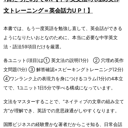
文トレーニング＝英会話力U P！】
本書では、もう一度英語を勉強し直して、英会話ができる
ようになりたいおとなのために、本当に必要な中学英文
法・語法59項目だけを厳選。
各ユニット(項目)は① 英文法の説明(1分) ② 穴埋め英作
文問題(1分) ③ 解答確認+スピーキングトレーニング(2分)
④ワンランク上の表現力を身につけるコラム(1分)の4本立
てで、1ユニット1日5分で学べる構成になっています。
文法をマスターすることで、“ネイティブの文章の組み立て
方”が理解でき、英語での意思疎通がしやすくなります。
国際ビジネスの経験豊かな著者だからこそ知る、日常会話