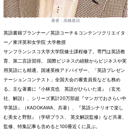
著者：高橋基治
英語書籍プランナー／英語コーチ＆コンテンツクリエイタ
ー／東洋英和女学院 大学教授
サンフランシスコ大学大学院修士課程修了。専門は英語教
育、第二言語習得。 国際ビジネスの経験からビジネスや実
用英語にも精通。国連英検アドバイザー、「英語プレゼン
テーションコンテスト」全国大会の審査員長なども務め
る。主な著書に『小林克也 英語がひらいた道』（玄光
社、解説）、シリーズ累計20万部超『マンガでおさらい中
学英語』（KADOKAWA、共著）、『英語シナリオで楽し
む美女と野獣』（学研プラス、 英文解説監修）など共著、
監修、特集記事も含めると100冊近くに及ぶ。