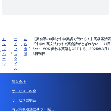
ト
ラ
あ
【英会話の9割は中学英語で伝わる！】高橋基治著
ッ
イ
さ
『中学の英文法だけで英会話がとぎれない！〈1日
/
/
プ
フ
出
5分〉でOK 伝わる英語をGETする』2025年3月1
ペ
/
ス
版
8日刊行
ー
タ
ジ
イ
ル
運営会社
サービス・料金
サービス説明会
特定商取引法に基づく表記