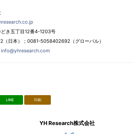
社
hresearch.co.jp
き五丁目12番4-1203号
2692（日本）；0081-5058402692（グローバル）
：
info@yhresearch.com
LINE
印刷
YH Research株式会社