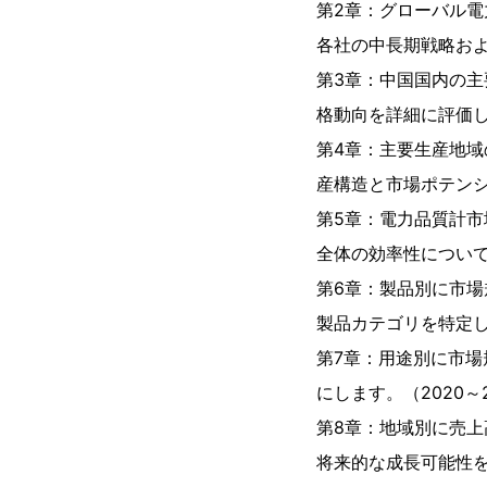
第2章：グローバル
各社の中長期戦略およ
第3章：中国国内の
格動向を詳細に評価しま
第4章：主要生産地域
産構造と市場ポテンシ
第5章：電力品質計
全体の効率性につい
第6章：製品別に市場
製品カテゴリを特定しま
第7章：用途別に市
にします。（2020～2
第8章：地域別に売上
将来的な成長可能性を比