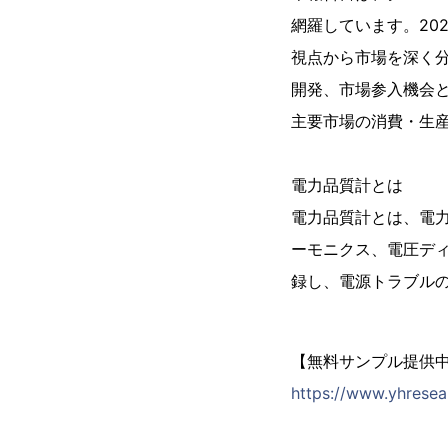
網羅しています。20
視点から市場を深く
開発、市場参入機会
主要市場の消費・生
電力品質計とは
電力品質計とは、電
ーモニクス、電圧デ
録し、電源トラブル
【無料サンプル提供
https://www.yhresea