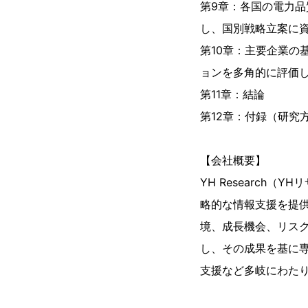
第9章：各国の電力
し、国別戦略立案に資
第10章：主要企業の
ョンを多角的に評価
第11章：結論
第12章：付録（研究
【会社概要】
YH Researc
略的な情報支援を提
境、成長機会、リス
し、その成果を基に専
支援など多岐にわた