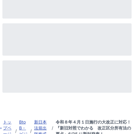
トッ
Bto
新日本
令和８年４月１日施行の大改正に対応！
プペ
B・
法規出
/
『新旧対照でわかる 改正区分所有法の
/
/
ージ
ビジ
版株式
要点』6/25 に新刊発売！