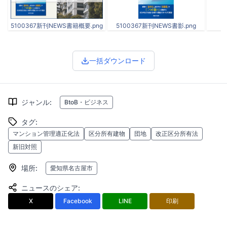
5100367新刊NEWS書籍概要.png
5100367新刊NEWS書影.png
一括ダウンロード
ジャンル
:
BtoB・ビジネス
タグ
:
マンション管理適正化法
区分所有建物
団地
改正区分所有法
新旧対照
場所
:
愛知県名古屋市
ニュースのシェア
:
X
Facebook
LINE
印刷