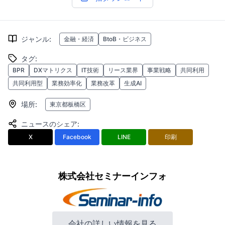
ジャンル
:
金融・経済
BtoB・ビジネス
タグ
:
BPR
DXマトリクス
IT技術
リース業界
事業戦略
共同利用
共同利用型
業務効率化
業務改革
生成AI
場所
:
東京都板橋区
ニュースのシェア
:
X
Facebook
LINE
印刷
株式会社セミナーインフォ
会社の詳しい情報を見る