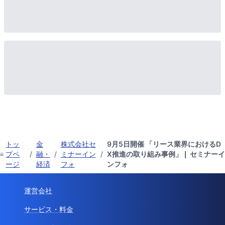
トッ
金
株式会社セ
9月5日開催 「リース業界におけるD
プペ
/
融・
/
ミナーイン
/
X推進の取り組み事例」❘ セミナーイ
ージ
経済
フォ
ンフォ
運営会社
サービス・料金